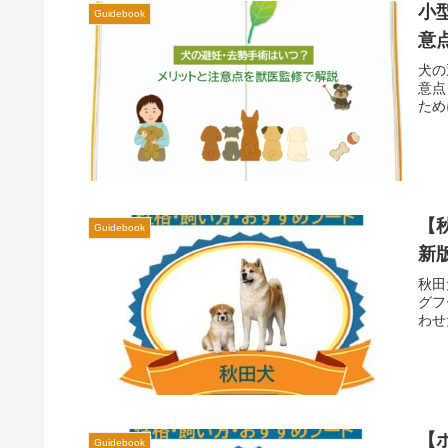
小
Guidebook
意
犬の
意点
ため
【
Guidebook
新
秋田
グフ
わせ
【
Guidebook