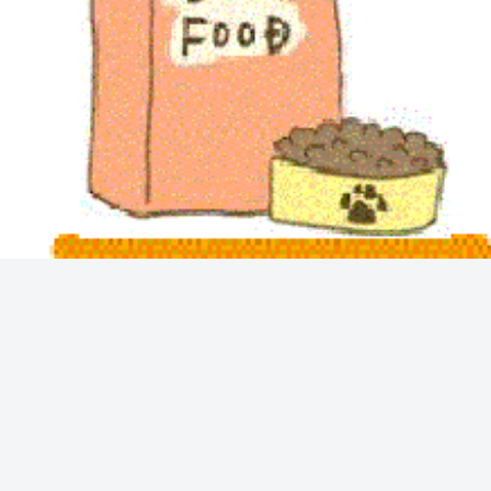
Guidebook
Guidebook
フードの
大型犬の関節ケア完全ガ
低脂肪ドッグフードの
い評判ま
イド｜サプリ・運動・注
び方｜特徴・注意点・
意点
すすめ完全ガイド