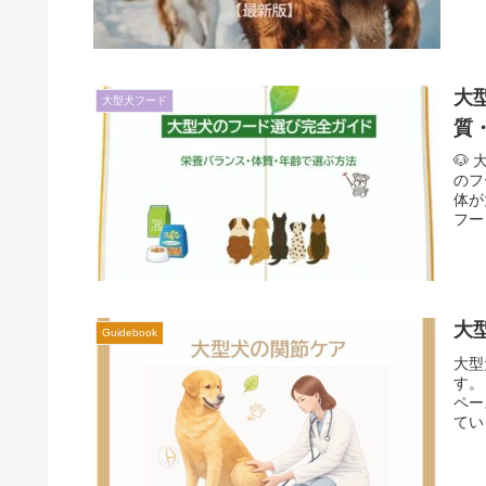
大
大型犬フード
質
🐶
のフ
体が
フー
大
Guidebook
大型
す。
ペー
てい