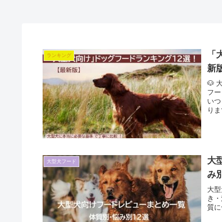
「
ランキング
新
🐶
フー
いつ
りま
大
大型犬フード
み
大型
き・
質に