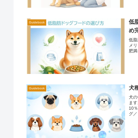
低
Guidebook
め
低脂
メリ
肥満
犬
Guidebook
犬の
ます
10
グ／