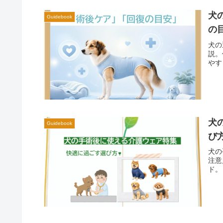
犬
Guidebook
の
犬の
説。
やす
犬
Guidebook
び
犬の
注意
ド。