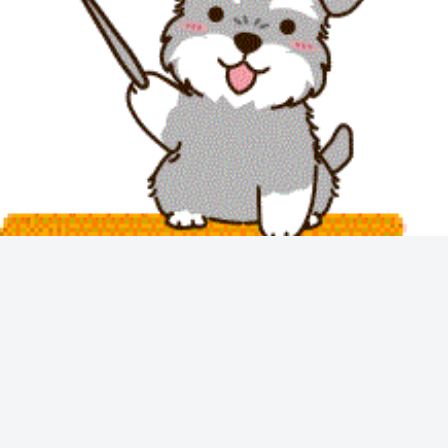
ドッグフード
Guidebook
Guidebook
低脂肪ドッグフードおす
犬の避妊・去勢手術後ケ
犬の手
すめランキングベスト8!
ア完全ガイド｜注意点と
ウェア
回復の目安
す選び