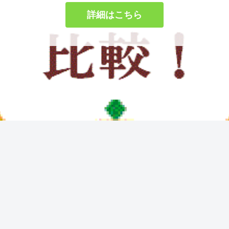
詳細はこちら
Guidebook
Guidebook
選
犬種別の低脂肪ドッグフ
犬の避妊・去勢後の食事
お
ード完全ガイド｜7犬種
管理ガイド｜太りにくい
対応
ごはん選び