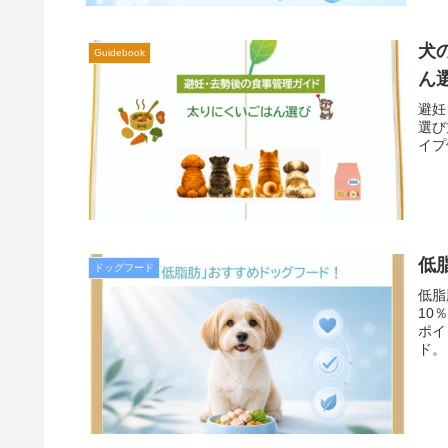
犬
Guidebook
ん
避妊
選び
イプ
低
ドッグフード
低脂
10
ポイ
ド。